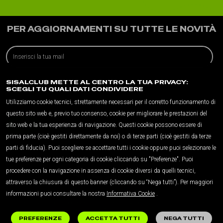
PER AGGIORNAMENTI SU TUTTE LE NOVITÀ
EMAIL
Ho letto e accetto
L'informativa sulla privacy
SISALCLUB METTE AL CENTRO LA TUA PRIVACY:
SCEGLI TU QUALI DATI CONDIVIDERE
Acconsento alla profilazione connessa alla ricezione di tali informazioni in
linea con le preferenze, le abitudini e gli interessi da me manifestati
Utilizziamo cookie tecnici, strettamente necessari per il corretto funzionamento di
questo sito web e, previo tuo consenso, cookie per migliorare le prestazioni del
INVIA
sito web e la tua esperienza di navigazione. Questi cookie possono essere di
prima parte (cioè gestiti direttamente da noi) o di terze parti (cioè gestiti da terze
parti di fiducia). Puoi scegliere se accettare tutti i cookie oppure puoi selezionare le
tue preferenze per ogni categoria di cookie cliccando su "Preferenze". Puoi
procedere con la navigazione in assenza di cookie diversi da quelli tecnici,
attraverso la chiusura di questo banner (cliccando su “Nega tutti”). Per maggiori
informazioni puoi consultare la nostra
Informativa Cookie
.
© Sisal Italia S.p.A.
-
Partita IVA 02433760135
.
Questo sito non rappresenta una testata giornalistica in quanto viene
aggiornato senza alcuna periodicità.
PREFERENZE
ACCETTA TUTTI
NEGA TUTTI